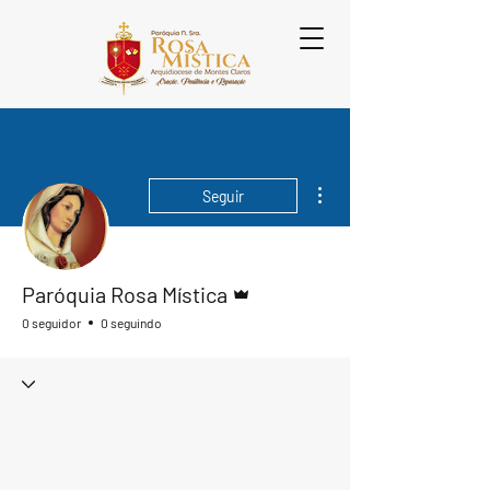
Mais ações
Seguir
Administrador
Paróquia Rosa Mística
0 seguidor
0 seguindo